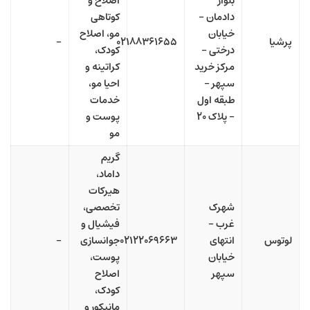
بلوار
اصلاح و
دادمان –
کوتاهی
خیابان
مو، اصلاح
پرشیا
۰۲۱۸۸۳۶۱۶۵۵
–
درختی –
کودک،
مرکز خرید
کراتینه و
سپهر –
احیا مو،
طبقه اول
خدمات
– پلاک ۲۰
پوست و
مو
گریم
داماد،
هیرکات
شهرک
تخصصی،
غرب –
فیشیال و
لوتوس
انتهای
۰۲۱۲۲۰۶۹۶۶۳
جوانسازی
–
خیابان
پوست،
سپهر
اصلاح
کودک،
مانیکور و