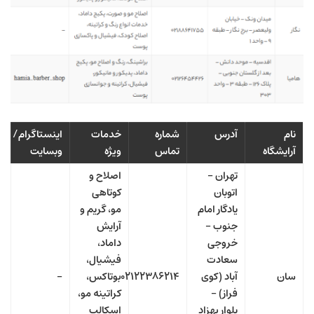
نام
آدرس
شماره
خدمات
اینستاگرام/
آرایشگاه
تماس
ویژه
وبسایت
تهران –
اصلاح و
اتوبان
کوتاهی
یادگار امام
مو، گریم و
جنوب –
آرایش
خروجی
داماد،
سعادت
فیشیال،
سان
آباد (کوی
۰۲۱۲۲۳۸۶۲۱۴
بوتاکس،
–
فراز) –
کراتینه مو،
بلوار بهزاد
اسکالپ