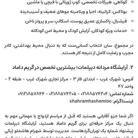
کوتاهی، هیرکات تخصصی، کوپ ژورنالی با قیچی یا ماشین
بوتاکس، کراتینه، احیا و ویتامینه موهای ضعیف و آسیب‌دیده
فیشیال، پاکسازی عمیق پوست، اسکالپ سر و پروتز ناخن
خدمات ویژه کودکان، آرایش کودک و محیط امن کودکانه
در مجموع، سان انتخاب کسانی‌ست که به دنبال محیط بهداشتی، کادر
مجرب و رضایت کامل از نتیجه کار هستند.
۲. آرایشگاه مردانه دیپلمات؛ بیشترین تخصص در گریم داماد
آدرس:
شهرک غرب – ابتدای فاز ۳ – مرکز تجاری شهرک غرب – طبقه ۲ –
واحد ۴۷
شماره تماس:
۰۲۱۸۸۵۷۴۲۰۴ – ۰۲۱۸۸۵۷۴۲۰۵ – ۰۹۱۲۱۸۵۷۸۴۴
اینستاگرام:
shahramhashemloo
اگر شما جزو آقایانی هستید که قبل از مراسم ازدواج یا مهمانی مهم به
دنبال یک مرکز حرفه‌ای برای
گریم داماد
هستید، آرایشگاه دیپلمات
پیشنهاد شماره یک تهران‌گردهاست. مدیریت توسط شهرام هاشملو (یکی