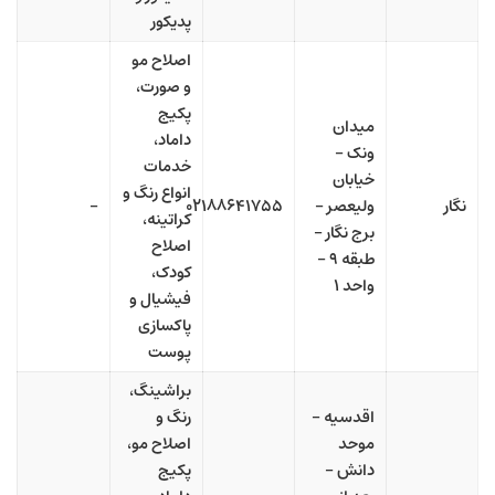
پدیکور
اصلاح مو
و صورت،
پکیج
میدان
داماد،
ونک –
خدمات
خیابان
انواع رنگ و
نگار
ولیعصر –
۰۲۱۸۸۶۴۱۷۵۵
–
کراتینه،
برج نگار –
اصلاح
طبقه ۹ –
کودک،
واحد ۱
فیشیال و
پاکسازی
پوست
براشینگ،
اقدسیه –
رنگ و
موحد
اصلاح مو،
دانش –
پکیج