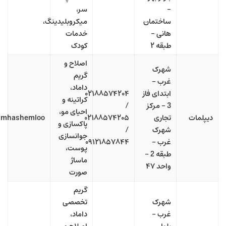
–
سر،
ساختمان
میکروبلیدینگ،
هانی –
خدمات
طبقه ۲
کودک
اصلاح و
شهرک
گریم
غرب –
داماد،
ابتدای فاز
۰۲۱۸۸۵۷۴۲۰۴
کراتینه و
3 – مرکز
/
احیای مو،
دیپلمات
تجاری
۰۲۱۸۸۵۷۴۲۰۵
amhashemloo
پاکسازی و
شهرک
/
جوانسازی
غرب –
۰۹۱۲۱۸۵۷۸۴۴
پوست،
طبقه 2 –
ماساژ
واحد ۴۷
صورت
گریم
شهرک
تخصصی
غرب –
داماد،