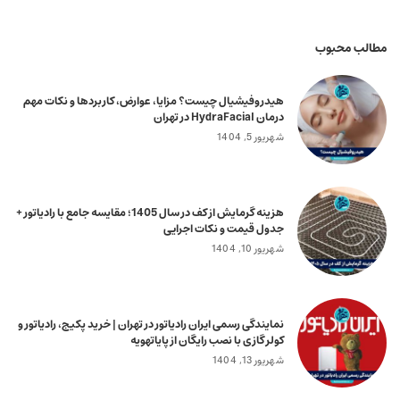
مطالب محبوب
هیدروفیشیال چیست؟ مزایا، عوارض، کاربردها و نکات مهم
درمان HydraFacial در تهران
شهریور 5, 1404
هزینه گرمایش از کف در سال 1405؛ مقایسه جامع با رادیاتور +
جدول قیمت و نکات اجرایی
شهریور 10, 1404
نمایندگی رسمی ایران رادیاتور در تهران | خرید پکیج، رادیاتور و
کولر گازی با نصب رایگان از پایاتهویه
شهریور 13, 1404