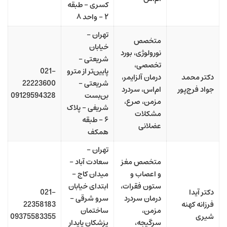
کسری – طبقه
۲ – واحد ۸
تهران –
متخصص
خیابان
نورولوژی، بورد
شریعتی –
تخصصی،
پایین‌تر از مترو
021-
دکتر محمد
درمان آلزایمر،
شریعتی –
22223600
جواد فرج‌پور
ام‌اس، سردرد
بن‌بست
09129594328
مزمن، صرع،
شریفی – پلاک
مشکلات
۶ – طبقه
عضلانی
همکف
تهران –
متخصص مغز
سعادت آباد –
و اعصاب و
میدان کاج –
ستون فقرات،
ابتدای خیابان
دکتر آیدا
021-
درمان سردرد
سرو شرقی –
فرزانه کهنه
22358183
مزمن،
ساختمان
شیری
09375583355
سرگیجه،
پزشکان پایدار