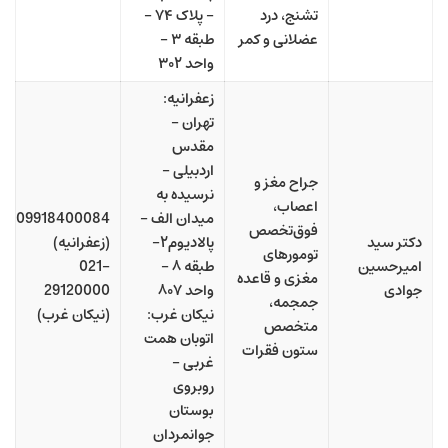
تشنج، درد
– پلاک ۷۴ –
عضلانی و کمر
طبقه ۳ –
واحد ۳۰۲
زعفرانیه:
تهران –
مقدس
اردبیلی –
جراح مغز و
نرسیده به
اعصاب،
میدان الف –
09918400084
فوق‌تخصص
دکتر سید
پالادیوم۲-
(زعفرانیه)
تومورهای
امیرحسین
طبقه ۸ –
021-
مغزی و قاعده
جوادی
واحد ۸۰۷
29120000
جمجمه،
نیکان غرب:
(نیکان غرب)
متخصص
اتوبان همت
ستون فقرات
غربی –
روبروی
بوستان
جوانمردان