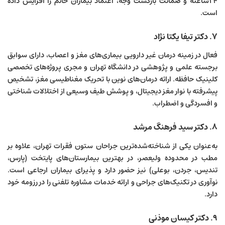
۲۴ساعته و ضمانت بازگشت وجه، اعتماد بیماران خانم را افزایش داده
است.
۷. دکتر تیفا یکتا نژاد
فعال در زمینه درمان غیر دارویی بیماری‌های مغز و اعصاب، دارای سوابق
برجسته علمی و پژوهشی در دانشگاه تهران و مجری پروژه‌های تخصصی
کلینیک حافظه. ارائه درمان‌های نوین با تحریک مغناطیسی مغز، تشخیص
پیشرفته با نوار مغز دیجیتال، و پوشش طیف وسیعی از اختلالات شناختی
و افسردگی و اضطراب.
۸. دکتر سید فرهنگ مرشد
به‌عنوان یکی از شناخته‌شده‌ترین جراحان ستون فقرات تهران، علاوه بر
مطب در محدوده ولیعصر، در بهترین بیمارستان‌های پایتخت (پارس،
تندیس، جردن، بوعلی) نیز حضور دارد و پذیرای بیماران ارجاعی است.
نوآوری در تکنیک‌های جراحی و ارائه خدمات مشاوره تلفنی را در رزومه خود
دارد.
۹. دکتر کیسان موذنی