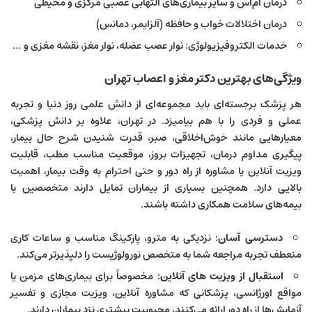
درمان ام‌اس و سایر بیماری‌های التهابی عصبی مرکزی و محیطی
درمان اختلالات خواب و حافظه (آلزایمر، دمانس)
خدمات الکتروفیزیولوژی: نوار عصب عضله، نوار مغز، نقشه مغزی و …
ویژگی‌های بهترین دکتر مغز و اعصاب تهران
هر پزشک برجسته‌ای باید مجموعه‌ای از دانش علمی روز دنیا و تجربه
عملی و فردی را با هم بیامیزد. در تهران، علاوه بر دانش پزشکی،
معیارهایی مانند خوش‌اخلاقی، صبر، قدرت شنیدن شرح حال بیمار،
پیگیری مداوم درمان، تجهیزات بروز، موقعیت مناسب مطب، قابلیت
ویزیت آنلاین یا مشاوره از راه دور و حتی احترام به وقت بیمار، اهمیت
بالایی دارد. همچنین بسیاری از بیماران تمایل دارند متخصصین با
بیمه‌های سلامت همکاری داشته باشند.
دسترسی آسان:
نزدیکی به مترو، پارکینگ مناسب و ساعات کاری
منعطف تجربه مراجعه شما به متخصص نورولوژیست را دلپذیرتر می‌کند.
استقبال از ویزیت های آنلاین:
مخصوصاً برای بیماری‌های مزمن یا
مواقع اورژانسی، پزشکانی که مشاوره آنلاین، ویزیت مجازی و تفسیر
آزمایش‌ها از راه دور ارائه می‌کنند، محبوبیت بیشتری نزد بیماران دارند.