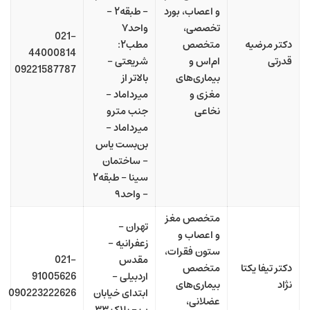
و اعصاب، بورد
– طبقه۲ –
تخصصی،
واحد۷
021-
دکتر مرضیه
متخصص
مطب۲:
44000814
قدرتی
ام‌اس و
شریعتی –
09221587787
بیماری‌های
بالاتر از
مغزی و
میرداماد –
نخاعی
جنب مترو
میرداماد –
بن‌بست یاس
– ساختمان
سینا – طبقه۲
– واحد۹
متخصص مغز
تهران –
و اعصاب و
زعفرانیه –
ستون فقرات،
مقدس
021-
دکتر تیفا یکتا
متخصص
اردبیلی –
91005626
نژاد
بیماری‌های
ابتدای خیابان
090223222626
عضلانی،
ب – پلاک ۳۳