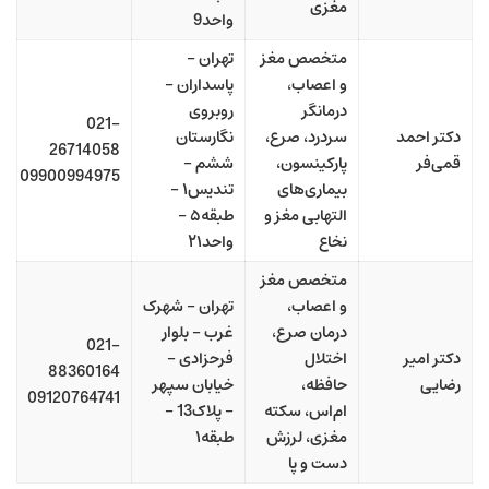
مغزی
واحد9
متخصص مغز
تهران –
و اعصاب،
پاسداران –
درمانگر
روبروی
021-
دکتر احمد
سردرد، صرع،
نگارستان
26714058
قمی‌فر
پارکینسون،
ششم –
09900994975
بیماری‌های
تندیس۱ –
التهابی مغز و
طبقه۵ –
نخاع
واحد۲۱
متخصص مغز
و اعصاب،
تهران – شهرک
درمان صرع،
غرب – بلوار
021-
دکتر امیر
اختلال
فرحزادی –
88360164
رضایی
حافظه،
خیابان سپهر
09120764741
ام‌اس، سکته
– پلاک13 –
مغزی، لرزش
طبقه۱
دست و پا