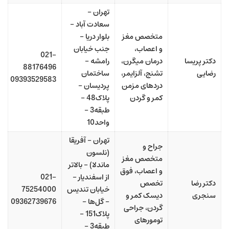
تهران –
سعادت آباد –
متخصص مغز
بلوار دریا –
و اعصاب،
جنب خیابان
021-
دکتر پریسا
درمان میگرن،
رامشه –
88176496
رضایی
تشنج، آلزایمر،
ساختمان
09393529583
دردهای مزمن
پردیسان –
کمر و گردن
پلاک48 –
طبقه3 –
واحد10
تهران – آفریقا
جراح و
(نلسون
متخصص مغز
ماندلا) – بالاتر
و اعصاب، فوق
از اسفندیار –
021-
دکتر رضا
تخصص
خیابان تندیس
75254000
سنجری
دیسک کمر و
– گل‌ها –
09362739676
گردن، جراحی
پلاک151 –
تومورهای
طبقه3 –