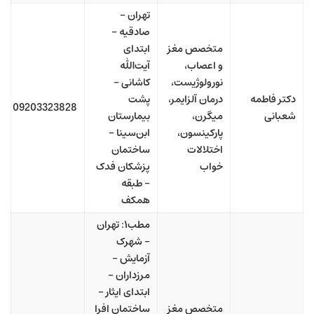
تهران –
صادقیه –
متخصص مغز
ابتدای
و اعصاب،
آیت‌الله
نورولوژیست،
کاشانی –
دکتر فاطمه
درمان آلزایمر،
پشت
09203323828
شعبانی
میگرن،
بیمارستان
پارکینسون،
ابن‌سینا –
اختلالات
ساختمان
خواب
پزشکان فدک
– طبقه
همکف
مطب۱: تهران
– شهرک
آزمایش –
مرزداران –
ابتدای ایثار –
متخصص مغز
ساختمان افرا