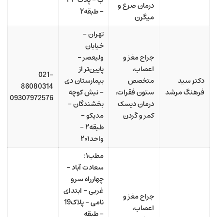
درمان صرع و
– طبقه۲
میگرن
تهران –
خیابان
جراح مغز و
ولیعصر –
اعصاب،
پایین‌تر از
021-
دکتر سید
متخصص
بیمارستان دی
86080314
فرهنگ مرشد
ستون فقرات،
– نبش کوچه
09307972576
درمان دیسک
بخشندگان –
کمر و گردن
مدیکو –
طبقه۲ –
واحد۲۰۱
مطب۱:
سعادت آباد –
چهارراه سرو
غربی – ابتدای
جراح مغز و
نامی – پلاک19
اعصاب،
– طبقه