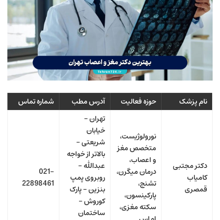
نام پزشک
حوزه فعالیت
آدرس مطب
شماره تماس
تهران –
خیابان
نورولوژیست،
شریعتی –
متخصص مغز
بالاتر از خواجه
و اعصاب،
دکتر مجتبی
عبدالله –
درمان میگرن،
021-
کامیاب
روبروی پمپ
تشنج،
22898461
قمصری
بنزین – پارک
پارکینسون،
کوروش –
سکته مغزی،
ساختمان
ام‌اس