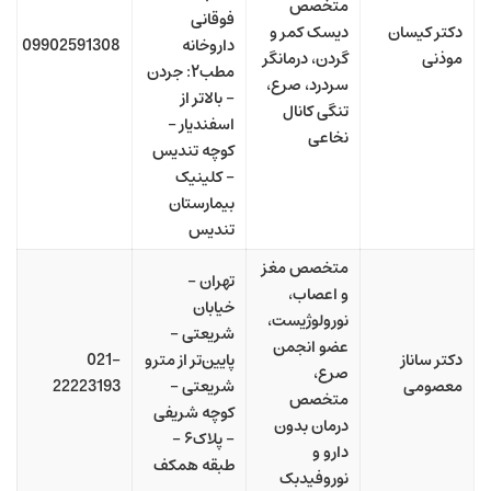
متخصص
فوقانی
دکتر کیسان
دیسک کمر و
داروخانه
09902591308
موذنی
گردن، درمانگر
مطب۲: جردن
سردرد، صرع،
– بالاتر از
تنگی کانال
اسفندیار –
نخاعی
کوچه تندیس
– کلینیک
بیمارستان
تندیس
متخصص مغز
تهران –
و اعصاب،
خیابان
نورولوژیست،
شریعتی –
عضو انجمن
دکتر ساناز
پایین‌تر از مترو
021-
صرع،
معصومی
شریعتی –
22223193
متخصص
کوچه شریفی
درمان بدون
– پلاک۶ –
دارو و
طبقه همکف
نوروفیدبک