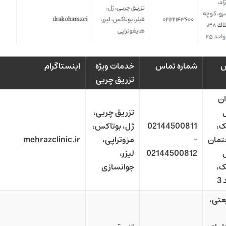
س
شماره تماس
خدمات ویژه
اینستاگرام
تزریق چربی
ن
تزریق چربی،
ک،
02144500811
ژل، بوتاکس،
تمان
–
مزوتراپی،
mehrazclinic.ir
02144500812
لیزر،
ک،
جوانسازی
3
تی،