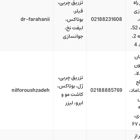
راه
تزریق چربی،
زی
فیلر،
02188231608
بوتاکس،
dr-farahanii
پلاک 52،
لیفت نخ،
طبقه 2،
جوانسازی
4
ان
ون
ا،
تزریق چربی،
ع
ژل، بوتاکس،
اماد،
02188885769
nilforoushzadeh
کاشت مو و
ابرو، لیزر
ی،
۶
 از