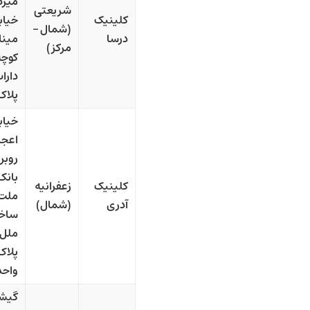
میرد
شریعتی
کلینیک
خیاب
(شمال –
درسا
مینا
مرکز)
کوچه
داراب
پلاک 
خیاب
اعجا
روبر
بانک
کلینیک
زعفرانیه
ملت
آدری
(شمال)
ساخ
ملل،
واحد 
گیشا