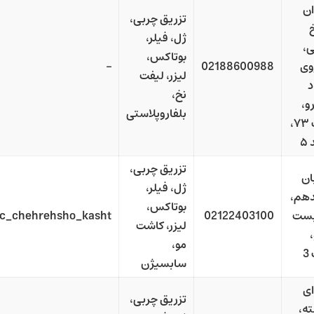
ن
تزریق چربی،
ژل، فیلر،
ی،
بوتاکس،
وی
02188600988
–
لیزر، لیفت
د
نخ،
و،
بلفاروپلاستی
پلاک ۷۳،
۵
تزریق چربی،
ان
ژل، فیلر،
هم،
بوتاکس،
بست
02122403100
nic_chehrehsho_kasht
لیزر، کاشت
مو،
3
سابسیژن
ای
تزریق چربی،
ه،