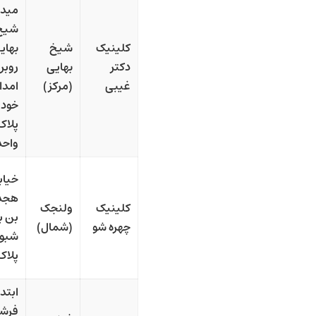
میدا
شیخ
کلینیک
شیخ
بهای
دکتر
بهایی
روبر
غیبی
(مرکز)
امدا
خودر
واحد 
خیاب
هجد
کلینیک
ولنجک
بن 
چهره شو
(شمال)
شبو،
پلاک 
ابتد
فرشت