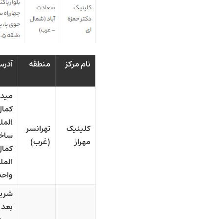
نام مرکز
منطقه
آدر
میدا
کمال
المل
کلینیک
تهرانسر
ساخ
مهراز
(غرب)
کمال
المل
واحد 
شریع
بعد