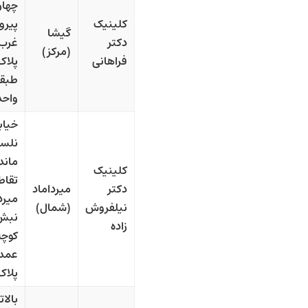
چهار 
کلینیک
پیرو
گیشا
دکتر
غرب،
(مرکز)
فراهانی
واحد 
خیاب
نلس
ماندل
کلینیک
تقاط
دکتر
میرداماد
میرد
نیلفروش
(شمال)
نبش
زاده
کوچه
عمد
پلاک ۷
بالاتر