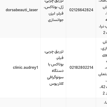
اماد،
تزریق چربی،
ان
ژل، بوتاکس،
dorsabeauti_laser
02126642824
،
فیلر، لیزر،
جوانسازی
 نیا،
2
ان
زی،
تزریق چربی،
وی
فیلر،
بوتاکس با
،
02182802214
clinic.audrey1
دستگاه
تمان
سونوگرافی
کلاریوس
پلاک 42،
2
،